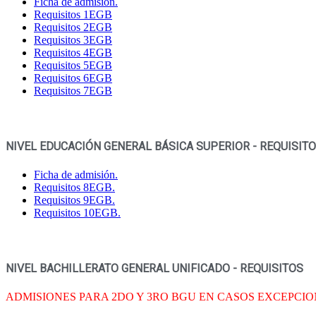
Ficha de admisión.
Requisitos 1EGB
Requisitos 2EGB
Requisitos 3EGB
Requisitos 4EGB
Requisitos 5EGB
Requisitos 6EGB
Requisitos 7EGB
NIVEL EDUCACIÓN GENERAL BÁSICA SUPERIOR - REQUISIT
Ficha de admisión.
Requisitos 8EGB.
Requisitos 9EGB.
Requisitos 10EGB.
NIVEL BACHILLERATO GENERAL UNIFICADO - REQUISITOS
ADMISIONES PARA 2DO Y 3RO BGU EN CASOS EXCEPCI