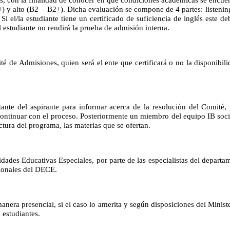
) y alto (B2 – B2+). Dicha evaluación se compone de 4 partes: listening
. Si el/la estudiante tiene un certificado de suficiencia de inglés este 
l estudiante no rendirá la prueba de admisión interna.
té de Admisiones, quien será el ente que certificará o no la disponibi
nte del aspirante para informar acerca de la resolución del Comité, p
continuar con el proceso. Posteriormente un miembro del equipo IB soci
ctura del programa, las materias que se ofertan.
des Educativas Especiales, por parte de las especialistas del depart
sionales del DECE.
ra presencial, si el caso lo amerita y según disposiciones del Minist
o estudiantes.