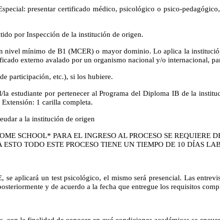
Especial: presentar certificado médico, psicológico o psico-pedagógico
tido por Inspección de la institución de origen.
 un nivel mínimo de B1 (MCER) o mayor dominio. Lo aplica la institución
ficado externo avalado por un organismo nacional y/o internacional, pa
e participación, etc.), si los hubiere.
l/la estudiante por pertenecer al Programa del Diploma IB de la instit
o Extensión: 1 carilla completa.
eudar a la institución de origen
ME SCHOOL* PARA EL INGRESO AL PROCESO SE REQUIERE D
A ESTO TODO ESTE PROCESO TIENE UN TIEMPO DE 10 DÍAS L
, se aplicará un test psicológico, el mismo será presencial. Las entrevi
posteriormente y de acuerdo a la fecha que entregue los requisitos com
és, con la finalidad de conocer en qué condiciones académicas se encue