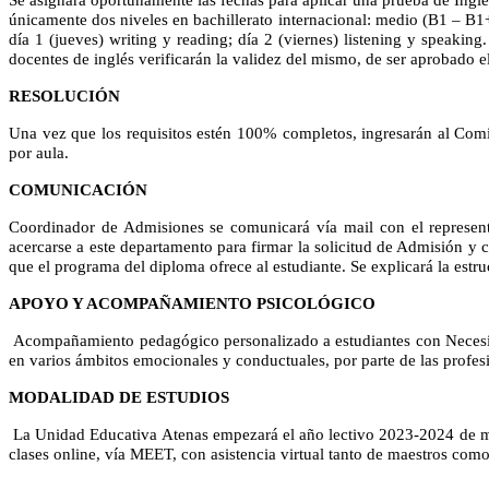
únicamente dos niveles en bachillerato internacional: medio (B1 – B1+
día 1 (jueves) writing y reading; día 2 (viernes) listening y speaking
docentes de inglés verificarán la validez del mismo, de ser aprobado e
RESOLUCIÓN
Una vez que los requisitos estén 100% completos, ingresarán al Comi
por aula.
COMUNICACIÓN
Coordinador de Admisiones se comunicará vía mail con el representa
acercarse a este departamento para firmar la solicitud de Admisión y 
que el programa del diploma ofrece al estudiante. Se explicará la estru
APOYO Y ACOMPAÑAMIENTO PSICOLÓGICO
Acompañamiento pedagógico personalizado a estudiantes con Necesida
en varios ámbitos emocionales y conductuales, por parte de las profe
MODALIDAD DE ESTUDIOS
La Unidad Educativa Atenas empezará el año lectivo 2023-2024 de mane
clases online, vía MEET, con asistencia virtual tanto de maestros com