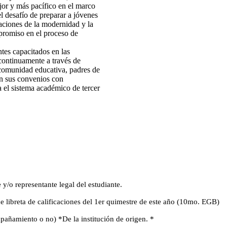
jor y más pacífico en el marco
el desafío de preparar a jóvenes
aciones de la modernidad y la
promiso en el proceso de
tes capacitados en las
 continuamente a través de
a comunidad educativa, padres de
en sus convenios con
a el sistema académico de tercer
/o representante legal del estudiante.
de libreta de calificaciones del 1er quimestre de este año (10mo. EGB)
mpañamiento o no) *De la institución de origen. *