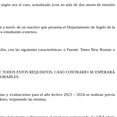
, según sea el caso, actualizado (con no más de dos meses de emisión
 a través de un reactivo que presenta el Departamento de Inglés de la
ra estudiantes externos.
ución, con las siguientes características: o Fuente: Times New Roman o
E TODOS ESTOS REQUISITOS, CASO CONTRARIO SE ESPERARÁ
ABORABLES.
stas y evaluaciones para el año lectivo 2023 – 2024 se realizan previa
pletos, respetando las mismas.
ntra al momento y direccionar al nivel que corresponda. La UEA oferta