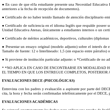
● En caso de que el/la estudiante presente una Necesidad Educativa 
anteriores a la fecha de recepción de documentos).
● Certificado de no haber tenido llamado de atención disciplinario emi
● Certificado de suficiencia en el idioma Inglés que respalde poseer
Unidad Educativa Atenas, únicamente a estudiantes internos o un certi
● Certificado de méritos académicos, deportivos, culturales (diplomas d
● Presentar un ensayo original (modelo adjunto) sobre el interés de e
Tamaño de fuente: 12 o Interlineado: 1,5 (sin espacio entre párrafos) 
● Si proviene de institución particular adjunte: o *Certificado de no ad
* *NO APLICA EN CASO DE ENCONTRARSE EN MODALIDAD HO
EL TIEMPO EN QUE LOS ENTREGUE COMPLETOS, POSTERIOR 
EVALUACIONES DECE (PSICOLÓGICAS)
Entrevista con los padres y evaluación a aspirante por parte del DECE
cita, la hora y fecha serán confirmadas telefónicamente por el DECE, 
EVALUACIONES ACADÉMICAS
Se asignará oportunamente las fechas para aplicar una prueba de Ingl