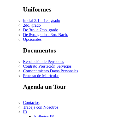
Uniformes
Inicial 2.1 – 1er. grado
2do. grado
De 3ro. a 7mo. grado
De 8vo. grado a 3ro. Bach.
Opcionales
Documentos
Resolución de Pensiones
Contrato Prestación Servicios
Consentimiento Datos Personales
Proceso de Matrículas
Agenda un Tour
Contactos
Trabaja con Nosotros
IB
Atributos IB